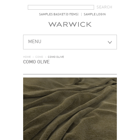
SEARCH FORM
SEARCH
SAMPLES BASKET (0 ITEMS)
SAMPLE LOGIN
MENU
HOME
>
COMO
>
COMO OLIVE
COMO OLIVE